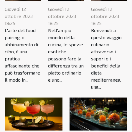
Giovedì 12
Giovedì 12
Giovedì 12
ottobre 2023
ottobre 2023
ottobre 2023
18:25
18:25
18:25
L'arte del food
Nell'ampio
Benvenuti a
pairing, o
mondo della
questo viaggio
abbinamento di
cucina, le spezie
culinario
cibo, è una
esotiche
attraverso i
pratica
possono fare la
sapori e i
affascinante che
differenza tra un
benefici della
può trasformare
piatto ordinario
dieta
il modo in...
e uno...
mediterranea,
una...