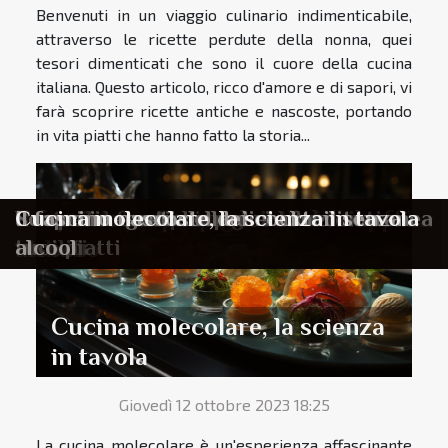
Benvenuti in un viaggio culinario indimenticabile,
attraverso le ricette perdute della nonna, quei
tesori dimenticati che sono il cuore della cucina
italiana. Questo articolo, ricco d'amore e di sapori, vi
farà scoprire ricette antiche e nascoste, portando
in vita piatti che hanno fatto la storia...
Il tè matcha, un segreto dal Giappone
Scopri come preparare il vero caffè
Il fascino nascosto dei cocktail senza
L'arte del food pairing: abbinamenti
Le spezie esotiche per rivoluzionare i
Scopri i segreti della dieta mediterranea
Il fascino nascosto dei cocktail senza
Cucina molecolare, la scienza in tavola
italiano
alcool
insoliti
tuoi piatti
alcool
Cucina molecolare, la scienza
in tavola
Giovedì 12 ottobre 2023 18:25
La cucina molecolare è un'esperienza affascinante